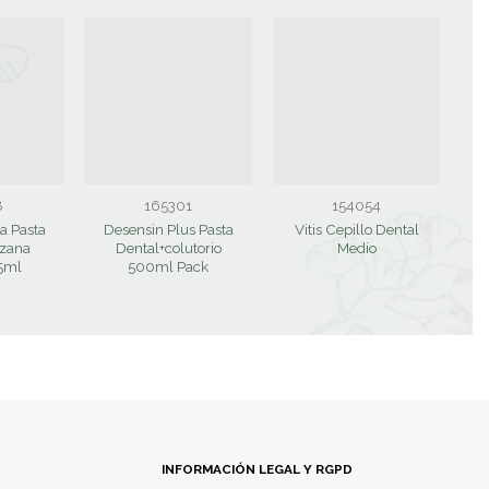
8
165301
154054
ra Pasta
Desensin Plus Pasta
Vitis Cepillo Dental
V
zana
Dental+colutorio
Medio
A
5ml
500ml Pack
INFORMACIÓN LEGAL Y RGPD