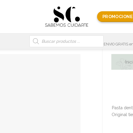
PROMOCIONE
Búsqueda
de
productos
ENVIO GRATIS en
Inic
Pasta denta
Original ti