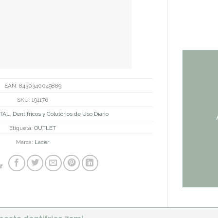
EAN:
8430340049889
SKU:
191176
TAL
,
Dentífricos y Colutorios de Uso Diario
Etiqueta:
OUTLET
Marca:
Lacer
r