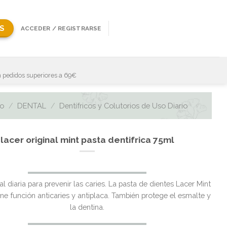
S
ACCEDER / REGISTRARSE
 pedidos superiores a 69€
io
/
DENTAL
/
Dentífricos y Colutorios de Uso Diario
lacer original mint pasta dentifrica 75ml
El
El
l diaria para prevenir las caries. La pasta de dientes Lacer Mint
precio
precio
ene función anticaries y antiplaca. También protege el esmalte y
original
actual
la dentina.
era:
es: