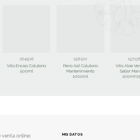
164916
156120
15713
Vitis Encias Colutorio
Perio Aid Colutorio
Vitis Aloe Ve
500ml
Mantenimiento
Sabor Man
1000ml
100ml+2
MIS DATOS
 venta online: