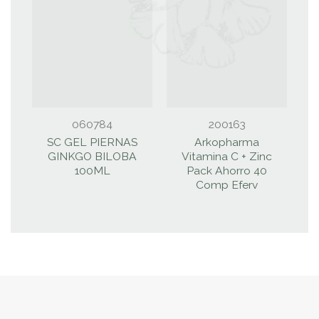
060784
200163
SC GEL PIERNAS
Arkopharma
GINKGO BILOBA
Vitamina C + Zinc
E
100ML
Pack Ahorro 40
Comp Eferv