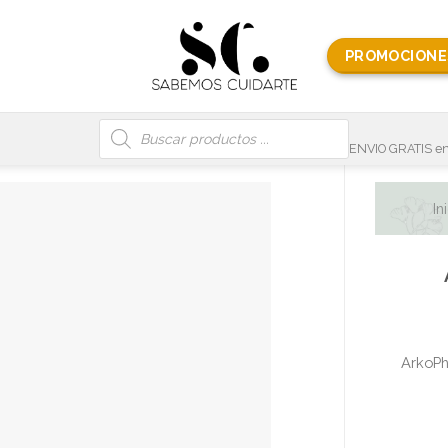
PROMOCIONE
Búsqueda
de
productos
ENVIO GRATIS en
In
ArkoPh