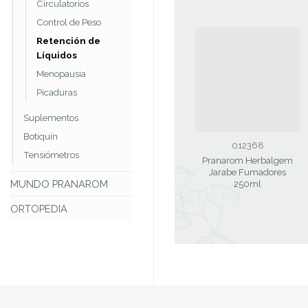
Circulatorios
Control de Peso
Retención de
Líquidos
Menopausia
Picaduras
Suplementos
Botiquín
012368
Tensiómetros
Pranarom Herbalgem
Jarabe Fumadores
MUNDO PRANAROM
250ml
ORTOPEDIA