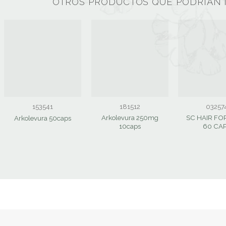
OTROS PRODUCTOS QUE PODRÍAN 
153541
181512
03257
Arkolevura 250mg
SC HAIR F
Arkolevura 50caps
10caps
60 CA