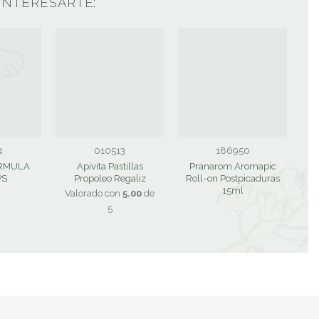
INTERESARTE:
4
010513
186950
ORMULA
Apivita Pastillas
Pranarom Aromapic
PS
Propoleo Regaliz
Roll-on Postpicaduras
15ml
Valorado con
5.00
de
5