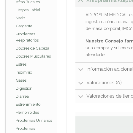
Arkopharma Adipos
Aftas Bucales
Herpes Labial
ADIPOSLIM MEDICAL es e
Nariz
ingesta calórica diaria,
Garganta
de masa corporal, IMC? 
Problemas
Respiratorios
Nuestro Consejo far
una compra y si tienes 
Dolores de Cabeza
atenderte.
Dolores Musculares
Estrés
Información adiciona
Insomnio
Gases
Valoraciones (0)
Digestión
Valoraciones de tien
Diarrea
Estreñimiento
Hemorroides
Problemas Urinarios
Problemas