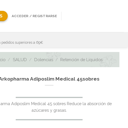
S
ACCEDER / REGISTRARSE
 pedidos superiores a 69€
icio
/
SALUD
/
Dolencias
/
Retención de Líquidos
Arkopharma Adiposlim Medical 45sobres
arma Adiposlim Medical 45 sobres Reduce la absorción de
azúcares y grasas.