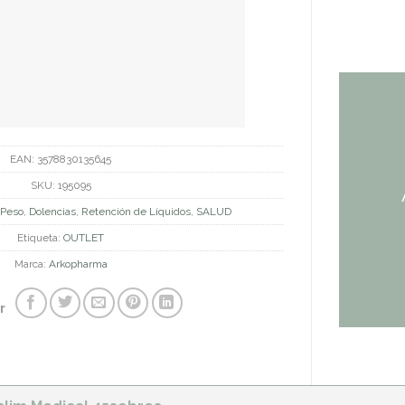
EAN:
3578830135645
SKU:
195095
 Peso
,
Dolencias
,
Retención de Líquidos
,
SALUD
Etiqueta:
OUTLET
Marca:
Arkopharma
r