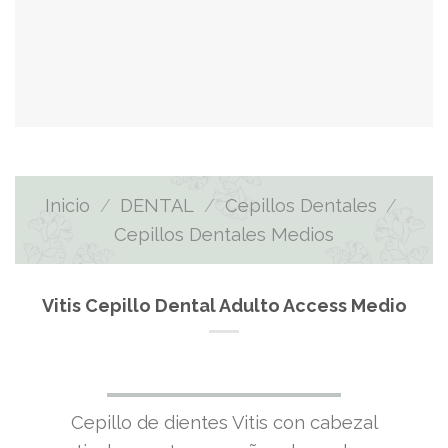
Inicio
/
DENTAL
/
Cepillos Dentales
/
Cepillos Dentales Medios
Vitis Cepillo Dental Adulto Access Medio
El
El
Cepillo de dientes Vitis con cabezal