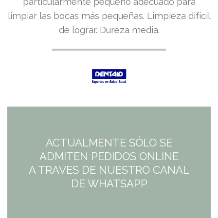
precio
precio
particularmente pequeño adecuado para
limpiar las bocas más pequeñas. Limpieza difícil
original
actual
de lograr. Dureza media.
era:
es:
4,50€.
4,50€.
ACTUALMENTE SÓLO SE
ADMITEN PEDIDOS ONLINE
A TRAVES DE NUESTRO CANAL
DE WHATSAPP