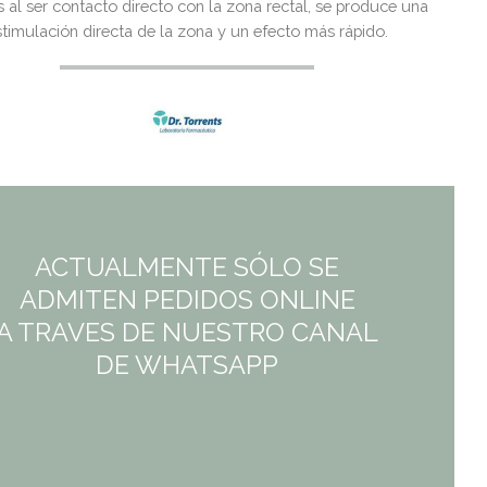
era:
es:
al ser contacto directo con la zona rectal, se produce una
stimulación directa de la zona y un efecto más rápido.
5,07€.
4,41€.
ACTUALMENTE SÓLO SE
ADMITEN PEDIDOS ONLINE
A TRAVES DE NUESTRO CANAL
DE WHATSAPP