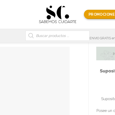
PROMOCIONE
Búsqueda
de
productos
ENVIO GRATIS en
I
Suposit
Suposito
Posee un d