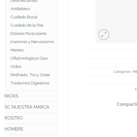
Desinfectantes
Antitabaco
Cuidado Bucal
Cuidado de la Piel
Dolores Musculares
Insomnio y Nerviosismo
Mareos
Oftalmológicos Ojos
Oídos
Categorías:
M
Resfriado, Tos y Gripe
Trastornos Digestivos
M
PACKS
Comparti
SC NUESTRA MARCA
ROSTRO
HOMBRE