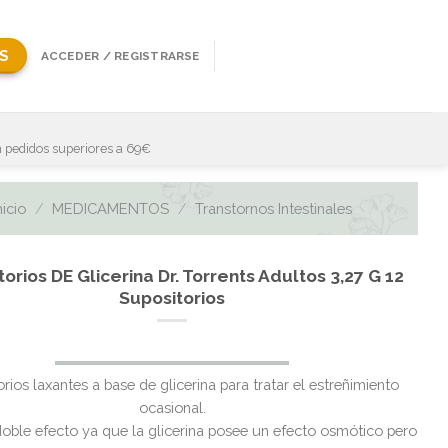
S
ACCEDER / REGISTRARSE
 pedidos superiores a 69€
nicio
/
MEDICAMENTOS
/
Transtornos Intestinales
orios DE Glicerina Dr. Torrents Adultos 3,27 G 12
Supositorios
El
El
rios laxantes a base de glicerina para tratar el estreñimiento
precio
precio
ocasional.
original
actual
oble efecto ya que la glicerina posee un efecto osmótico pero