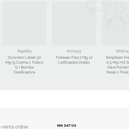
659885
800433
68804
Zovicrem Labial 50
Fortasec Flas 2 Mg 12
Respibien Fr
Mg/g Crema 1 Tubo 2
Liofilizados Orales
0,5 Mg/ml S
G + Bomba
Para Pulver
Dosificadora
Nasal 1 Frasc
MIS DATOS
 venta online: