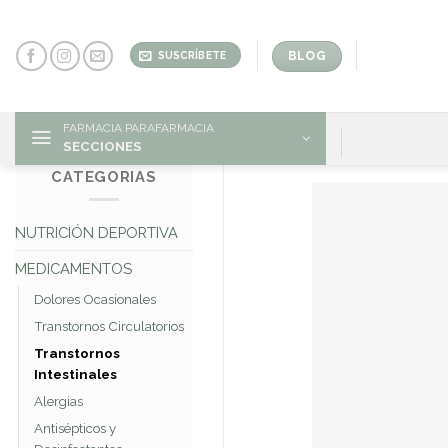
Skip
to
content
BLOG
SUSCRÍBETE
FARMACIA PARAFARMACIA
SECCIONES
CATEGORIAS
NUTRICIÓN DEPORTIVA
MEDICAMENTOS
Dolores Ocasionales
Transtornos Circulatorios
Transtornos
Intestinales
Alergias
Antisépticos y