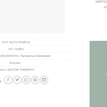
además 
e
EAN:
8470008298129
SKU:
829812
EDICAMENTOS
,
Transtornos Intestinales
Etiqueta:
*
arca:
DOCTOR TORRENTS
r