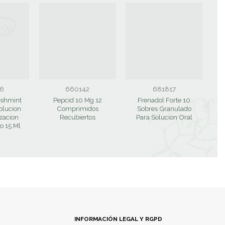
6
660142
681817
eshmint
Pepcid 10 Mg 12
Frenadol Forte 10
olucion
Comprimidos
Sobres Granulado
izacion
Recubiertos
Para Solucion Oral
o 15 Ml
INFORMACIÓN LEGAL Y RGPD