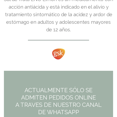
precio
precio
acción antiácida y está indicado en el alivio y
tratamiento sintomático de la acidez y ardor de
original
actual
estómago en adultos y adolescentes mayores
era:
es:
de 12 años.
8,06€.
7,25€.
ACTUALMENTE SÓLO SE
ADMITEN PEDIDOS ONLINE
A TRAVES DE NUESTRO CANAL
DE WHATSAPP