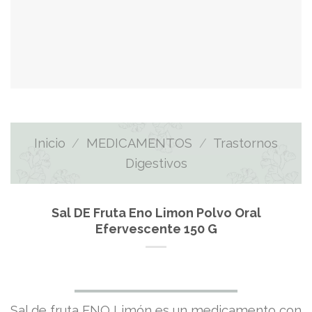
Inicio
/
MEDICAMENTOS
/
Trastornos
Digestivos
Sal DE Fruta Eno Limon Polvo Oral
Efervescente 150 G
El
El
Sal de fruta ENO Limón es un medicamento con