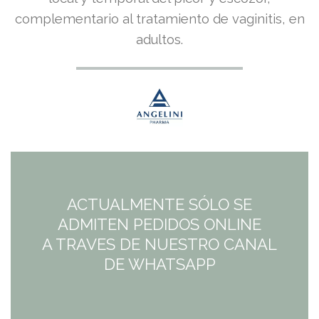
precio
precio
complementario al tratamiento de vaginitis, en
original
actual
adultos.
era:
es:
13,97€.
12,57€.
ACTUALMENTE SÓLO SE
ADMITEN PEDIDOS ONLINE
A TRAVES DE NUESTRO CANAL
DE WHATSAPP