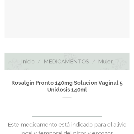
Inicio
/
MEDICAMENTOS
/
Mujer
Rosalgin Pronto 140mg Solucion Vaginal 5
Unidosis 140ml
El
El
Este medicamento está indicado para el alivio
local y temporal del picor y escozor,