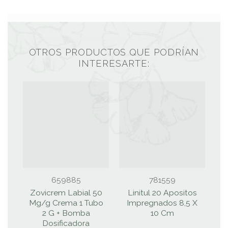
OTROS PRODUCTOS QUE PODRÍAN
INTERESARTE:
659885
781559
Zovicrem Labial 50
Linitul 20 Apositos
Mg/g Crema 1 Tubo
Impregnados 8,5 X
2 G + Bomba
10 Cm
P
Dosificadora