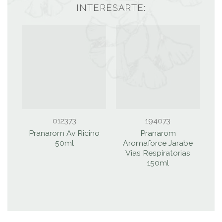
INTERESARTE:
012373
194073
Pranarom Av Ricino
Pranarom
P
50ml
Aromaforce Jarabe
D
Vias Respiratorias
150ml