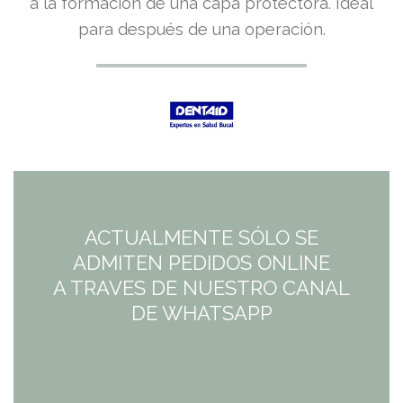
a la formación de una capa protectora. Ideal
original
actual
para después de una operación.
era:
es:
15,25€.
15,25€.
ACTUALMENTE SÓLO SE
ADMITEN PEDIDOS ONLINE
A TRAVES DE NUESTRO CANAL
DE WHATSAPP