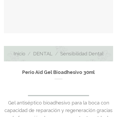
Inicio
/
DENTAL
/
Sensibilidad Dental
Perio Aid Gel Bioadhesivo 30ml
El
El
Gel antiséptico bioadhesivo para la boca con
precio
precio
capacidad de reparación y regeneración gracias