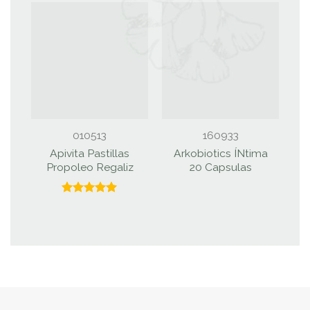
010513
160933
Apivita Pastillas
Arkobiotics ÍNtima
Propoleo Regaliz
20 Capsulas
Valorado
con
5.00
de 5