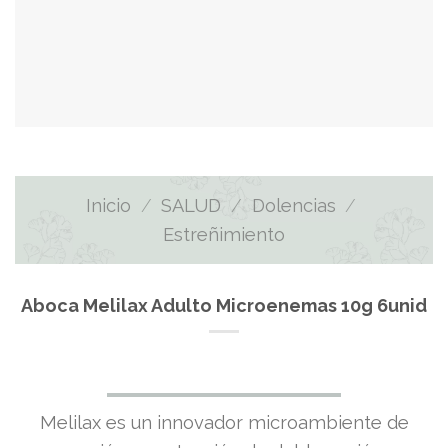
Inicio
/
SALUD
/
Dolencias
/
Estreñimiento
Aboca Melilax Adulto Microenemas 10g 6unid
Melilax es un innovador microambiente de