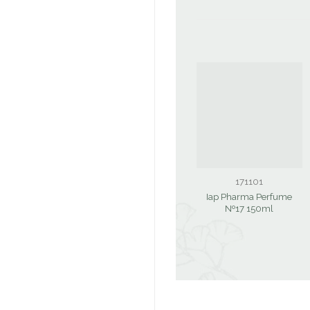
171101
Iap Pharma Perfume
Nº17 150ml