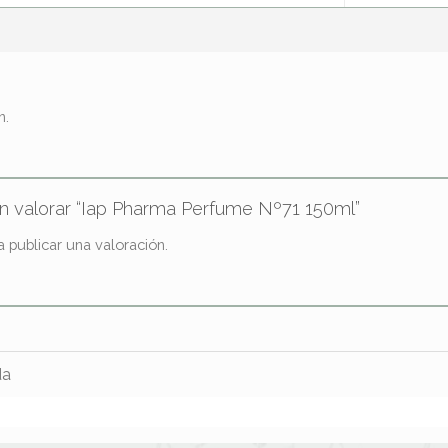
n.
en valorar “Iap Pharma Perfume Nº71 150ml”
 publicar una valoración.
da