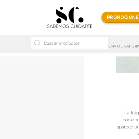
PROMOCIONE
Búsqueda
de
productos
ENVIO GRATIS en
La fra
corazón
aparece u