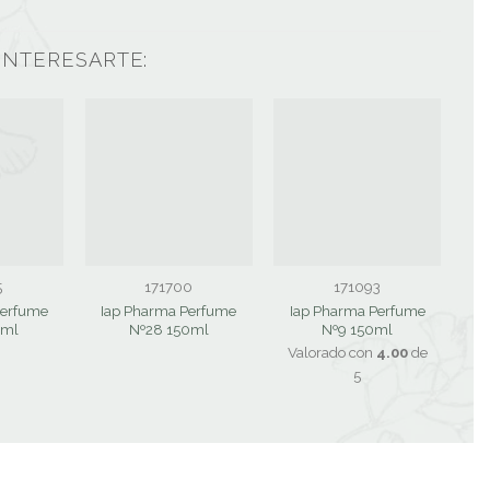
INTERESARTE:
5
171700
171093
Perfume
Iap Pharma Perfume
Iap Pharma Perfume
I
0ml
Nº28 150ml
Nº9 150ml
Valorado con
4.00
de
5