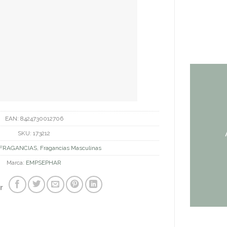
EAN:
8424730012706
SKU:
173212
FRAGANCIAS
,
Fragancias Masculinas
Marca:
EMPSEPHAR
r