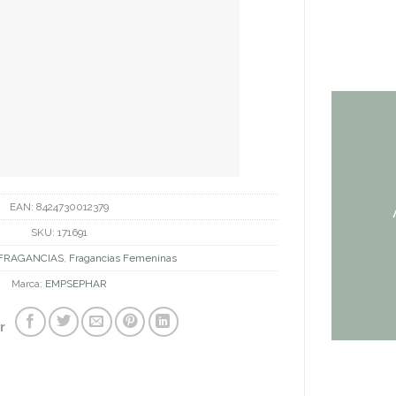
EAN:
8424730012379
SKU:
171691
FRAGANCIAS
,
Fragancias Femeninas
Marca:
EMPSEPHAR
r