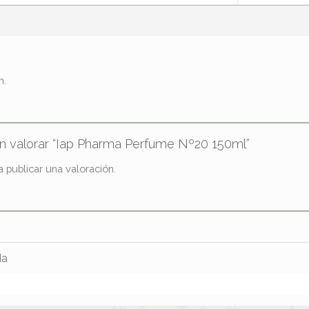
n.
en valorar “Iap Pharma Perfume Nº20 150ml”
 publicar una valoración.
da