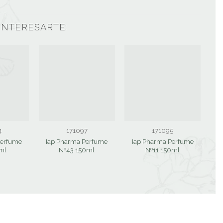
INTERESARTE:
4
171097
171095
Perfume
Iap Pharma Perfume
Iap Pharma Perfume
I
ml
Nº43 150ml
Nº11 150ml