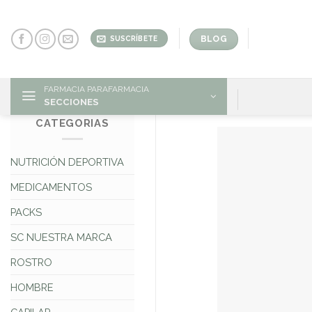
Skip
to
content
BLOG
SUSCRÍBETE
FARMACIA PARAFARMACIA
SECCIONES
CATEGORIAS
NUTRICIÓN DEPORTIVA
MEDICAMENTOS
PACKS
SC NUESTRA MARCA
ROSTRO
HOMBRE