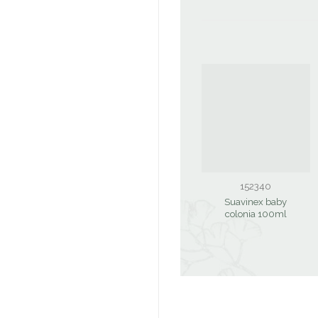
152340
Suavinex baby
colonia 100ml