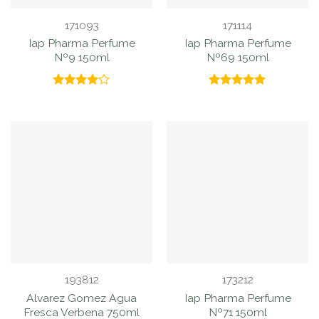
171093
171114
Iap Pharma Perfume
Iap Pharma Perfume
Nº9 150ml
Nº69 150ml
Valorado
Valorado
con
4.00
con
5.00
de 5
de 5
193812
173212
Alvarez Gomez Agua
Iap Pharma Perfume
Fresca Verbena 750ml
Nº71 150ml