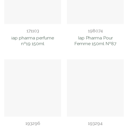
171103
198074
iap pharma perfume
Iap Pharma Pour
nº19 150ml
Femme 150ml Nº87
193296
193294