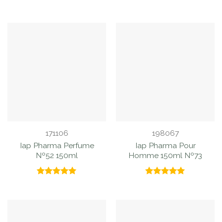
171106
198067
Iap Pharma Perfume
Iap Pharma Pour
Nº52 150ml
Homme 150ml Nº73
Valorado
Valorado
con
5.00
con
5.00
de 5
de 5