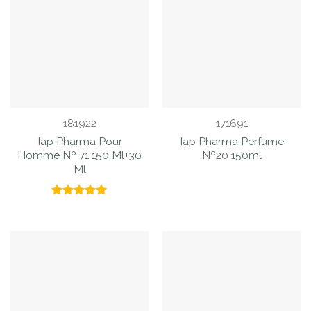
181922
171691
Iap Pharma Pour
Iap Pharma Perfume
Homme Nº 71 150 Ml+30
Nº20 150ml
Ml
Valorado
con
5.00
de 5