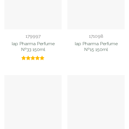
179997
171098
Iap Pharma Perfume
Iap Pharma Perfume
Nº33 150ml
Nº15 150ml
Valorado
con
5.00
de 5