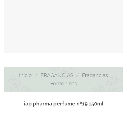
Inicio
/
FRAGANCIAS
/
Fragancias
Femeninas
iap pharma perfume nº19 150ml