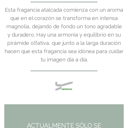
El
El
Esta fragancia atalcada comienza con un aroma
precio
precio
que en el corazón se transforma en intensa
magnolia, dejando de fondo un tono agradable
original
actual
y duradero. Hay una armonía y equilibrio en su
era:
es:
pirámide olfativa, que junto a la larga duración
hacen que esta fragancia sea idónea para cuidar
11,95€.
11,95€.
tu imagen día a día.
ACTUALMENTE SÓLO SE