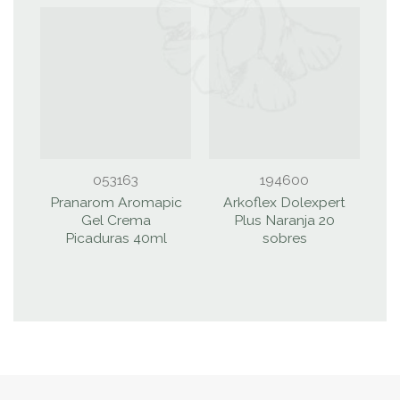
053163
194600
Pranarom Aromapic
Arkoflex Dolexpert
Gel Crema
Plus Naranja 20
E
Picaduras 40ml
sobres