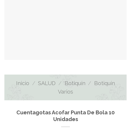
Inicio
/
SALUD
/
Botiquín
/
Botiquín
Varios
Cuentagotas Acofar Punta De Bola 10
Unidades