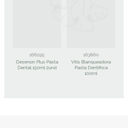
166295
163860
Desensin Plus Pasta
Vitis Blanqueadora
P
Dental 150ml 2und
Pasta Dentifrica
100ml