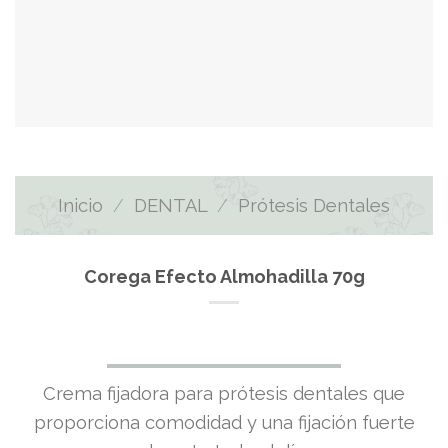
Inicio
/
DENTAL
/
Prótesis Dentales
Corega Efecto Almohadilla 70g
El
El
Crema fijadora para prótesis dentales que
precio
precio
proporciona comodidad y una fijación fuerte