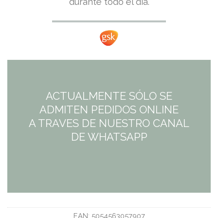
durante todo el día.
original
actual
era:
es:
13,50€.
10,80€.
ACTUALMENTE SÓLO SE
ADMITEN PEDIDOS ONLINE
A TRAVES DE NUESTRO CANAL
DE WHATSAPP
EAN:
5054563057907