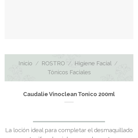
Inicio
/
ROSTRO
/
Higiene Facial
/
Tónicos Faciales
Caudalie Vinoclean Tonico 200ml
El
El
La loción ideal para completar el desmaquillado