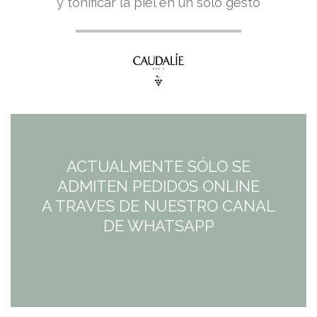
precio
precio
y tonificar la piel en un solo gesto
original
actual
era:
es:
16,90€.
12,68€.
ACTUALMENTE SÓLO SE
ADMITEN PEDIDOS ONLINE
A TRAVES DE NUESTRO CANAL
DE WHATSAPP