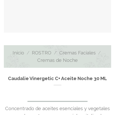
Inicio
/
ROSTRO
/
Cremas Faciales
/
Cremas de Noche
Caudalie Vinergetic C+ Aceite Noche 30 ML
El
El
Concentrado de aceites esenciales y vegetales