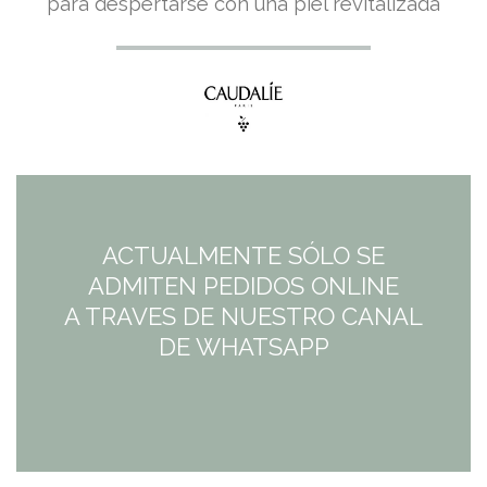
precio
precio
para despertarse con una piel revitalizada
original
actual
era:
es:
35,90€.
26,93€.
ACTUALMENTE SÓLO SE
ADMITEN PEDIDOS ONLINE
A TRAVES DE NUESTRO CANAL
DE WHATSAPP