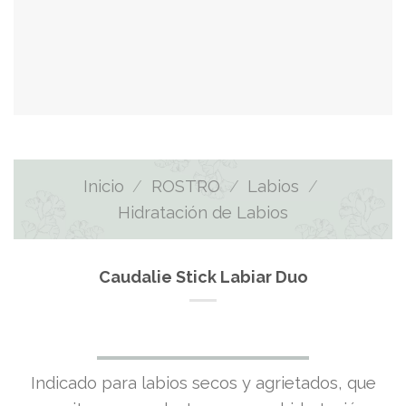
Inicio
/
ROSTRO
/
Labios
/
Hidratación de Labios
Caudalie Stick Labiar Duo
El
El
Indicado para labios secos y agrietados, que