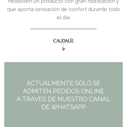
precio
precio
necesiten un producto con gran hidratación y
que aporta sensación de confort durante todo
original
actual
el día.
era:
es:
6,00€.
5,21€.
ACTUALMENTE SÓLO SE
ADMITEN PEDIDOS ONLINE
A TRAVES DE NUESTRO CANAL
DE WHATSAPP