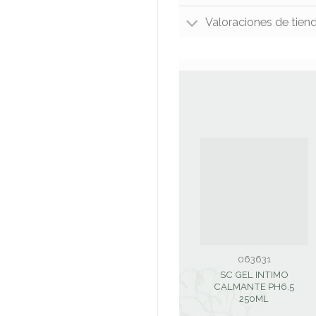
Valoraciones de tien
063631
SC GEL INTIMO
CALMANTE PH6.5
250ML