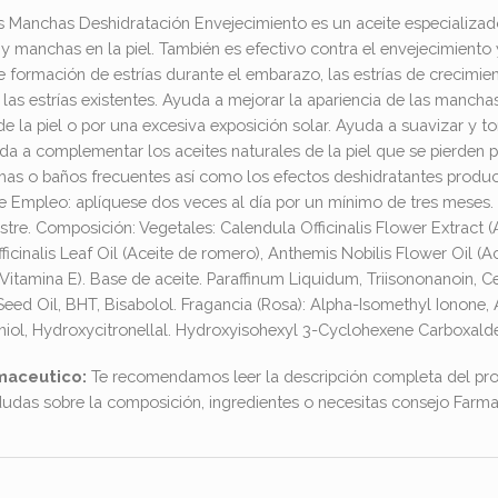
ías Manchas Deshidratación Envejecimiento es un aceite especializad
as y manchas en la piel. También es efectivo contra el envejecimiento
 de formación de estrías durante el embarazo, las estrías de crecim
e las estrías existentes. Ayuda a mejorar la apariencia de las manch
 la piel o por una excesiva exposición solar. Ayuda a suavizar y toni
a a complementar los aceites naturales de la piel que se pierden 
as o baños frecuentes así como los efectos deshidratantes producid
Empleo: aplíquese dos veces al día por un mínimo de tres meses. 
stre. Composición: Vegetales: Calendula Officinalis Flower Extract (
icinalis Leaf Oil (Aceite de romero), Anthemis Nobilis Flower Oil (Ac
Vitamina E). Base de aceite. Paraffinum Liquidum, Triisononanoin, Ce
eed Oil, BHT, Bisabolol. Fragancia (Rosa): Alpha-Isomethyl Ionone, 
niol, Hydroxycitronellal. Hydroxyisohexyl 3-Cyclohexene Carboxald
maceutico:
Te recomendamos leer la descripción completa del pro
dudas sobre la composición, ingredientes o necesitas consejo Far