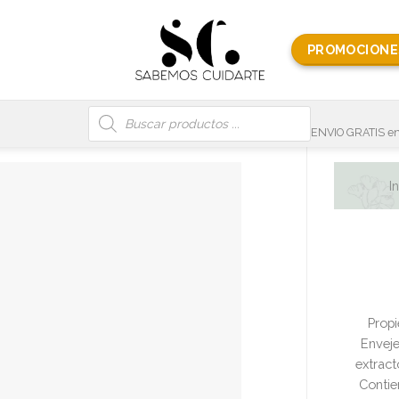
PROMOCIONE
Búsqueda
de
productos
ENVIO GRATIS en
I
Propi
Enveje
extract
Contie