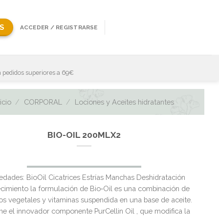
S
ACCEDER / REGISTRARSE
 pedidos superiores a 69€
nicio
/
CORPORAL
/
Lociones y Aceites hidratantes
BIO-OIL 200MLX2
edades: BioOil Cicatrices Estrías Manchas Deshidratación
cimiento la formulación de Bio‑Oil es una combinación de
os vegetales y vitaminas suspendida en una base de aceite.
ne el innovador componente PurCellin Oil , que modifica la