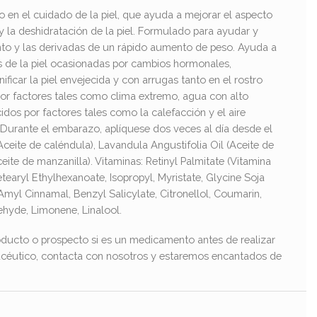
o en el cuidado de la piel, que ayuda a mejorar el aspecto
 y la deshidratación de la piel. Formulado para ayudar y
iento y las derivadas de un rápido aumento de peso. Ayuda a
as de la piel ocasionadas por cambios hormonales,
ficar la piel envejecida y con arrugas tanto en el rostro
por factores tales como clima extremo, agua con alto
os por factores tales como la calefacción y el aire
Durante el embarazo, aplíquese dos veces al día desde el
Aceite de caléndula), Lavandula Angustifolia Oil (Aceite de
eite de manzanilla). Vitaminas: Retinyl Palmitate (Vitamina
tearyl Ethylhexanoate, Isopropyl, Myristate, Glycine Soja
Amyl Cinnamal, Benzyl Salicylate, Citronellol, Coumarin,
ehyde, Limonene, Linalool.
ducto o prospecto si es un medicamento antes de realizar
macéutico, contacta con nosotros y estaremos encantados de