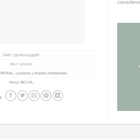
consistenc
EAN:
7310610034566
SKU:
001001
RPORAL
,
Lociones y Aceites hidratantes
Marca:
BIO-OIL
r