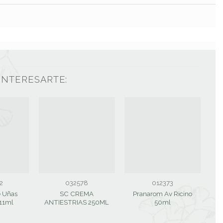
INTERESARTE:
2
032578
012373
e Uñas
SC CREMA
Pranarom Av Ricino
11ml
ANTIESTRIAS 250ML
50ml
al