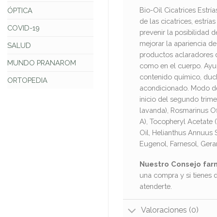
Bio-Oil Cicatrices Estr
ÓPTICA
de las cicatrices, estrí
COVID-19
prevenir la posibilidad
mejorar la apariencia d
SALUD
productos aclaradores de
MUNDO PRANAROM
como en el cuerpo. Ayud
contenido químico, duch
ORTOPEDIA
acondicionado. Modo de 
inicio del segundo trime
lavanda), Rosmarinus Off
A), Tocopheryl Acetate (
Oil, Helianthus Annuus S
Eugenol, Farnesol, Gera
Nuestro Consejo far
una compra y si tienes 
atenderte.
Valoraciones (0)