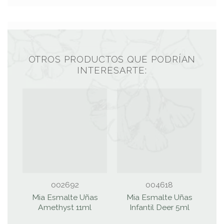
OTROS PRODUCTOS QUE PODRÍAN
INTERESARTE:
002692
004618
Mia Esmalte Uñas
Mia Esmalte Uñas
C
Amethyst 11ml
Infantil Deer 5ml