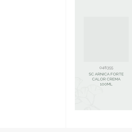
048355
SC ARNICA FORTE
CALOR CREMA
100ML