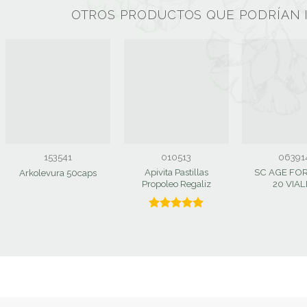
OTROS PRODUCTOS QUE PODRÍAN 
153541
010513
06391
Apivita Pastillas
SC AGE FO
Arkolevura 50caps
Propoleo Regaliz
20 VIAL
Valorado
con
5.00
de 5