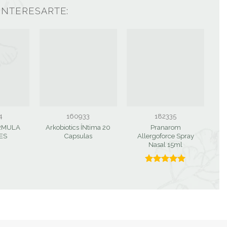
INTERESARTE:
VIDE
4
160933
182335
RMULA
Arkobiotics ÍNtima 20
Pranarom
S
ES
Capsulas
Allergoforce Spray
Nasal 15ml
Valorado
con
5.00
de 5