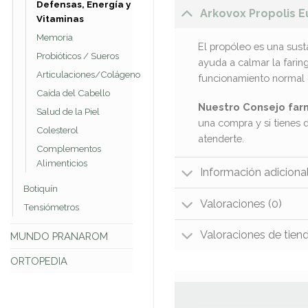
Defensas, Energía y
Arkovox Propolis E
Vitaminas
Memoria
El propóleo es una sust
Probióticos / Sueros
ayuda a calmar la faring
Articulaciones/Colágeno
funcionamiento normal 
Caída del Cabello
Nuestro Consejo far
Salud de la Piel
una compra y si tienes 
Colesterol
atenderte.
Complementos
Alimenticios
Información adiciona
Botiquín
Valoraciones (0)
Tensiómetros
Valoraciones de tien
MUNDO PRANAROM
ORTOPEDIA