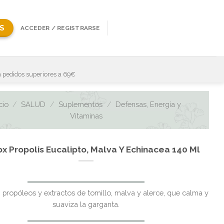
S
ACCEDER / REGISTRARSE
 pedidos superiores a 69€
cio
/
SALUD
/
Suplementos
/
Defensas, Energía y
Vitaminas
x Propolis Eucalipto, Malva Y Echinacea 140 Ml
 propóleos y extractos de tomillo, malva y alerce, que calma y
suaviza la garganta.