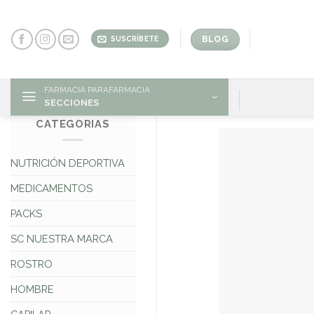
Skip
to
content
BLOG
SUSCRÍBETE
FARMACIA PARAFARMACIA
SECCIONES
CATEGORIAS
NUTRICIÓN DEPORTIVA
MEDICAMENTOS
PACKS
SC NUESTRA MARCA
ROSTRO
HOMBRE