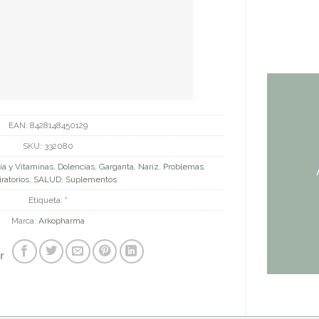
EAN:
8428148450129
SKU:
332080
ía y Vitaminas
,
Dolencias
,
Garganta
,
Nariz
,
Problemas
ratorios
,
SALUD
,
Suplementos
Etiqueta:
*
Marca:
Arkopharma
r