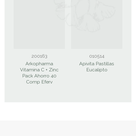
200163
010514
Arkopharma
Apivita Pastillas
Vitamina C + Zinc
Eucalipto
Pack Ahorro 40
S
Comp Eferv