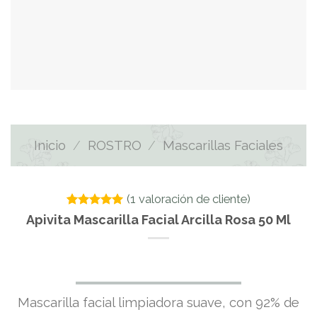
Inicio
/
ROSTRO
/
Mascarillas Faciales
(
1
valoración de cliente)
Valorado
1
Apivita Mascarilla Facial Arcilla Rosa 50 Ml
con
5.00
de 5 en
base a
valoración
de un
El
El
cliente
Mascarilla facial limpiadora suave, con 92% de