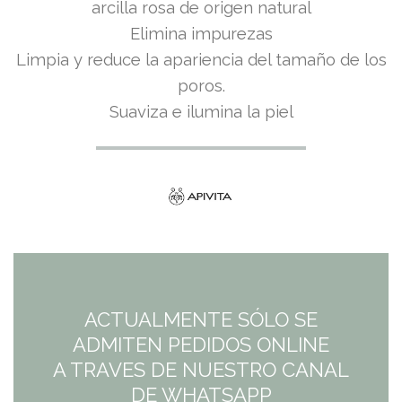
precio
precio
arcilla rosa de origen natural
Elimina impurezas
original
actual
Limpia y reduce la apariencia del tamaño de los
era:
es:
poros.
Suaviza e ilumina la piel
12,95€.
12,95€.
ACTUALMENTE SÓLO SE
ADMITEN PEDIDOS ONLINE
A TRAVES DE NUESTRO CANAL
DE WHATSAPP