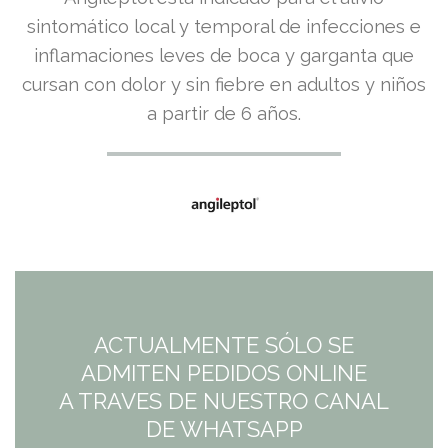
precio
precio
sintomático local y temporal de infecciones e
inflamaciones leves de boca y garganta que
original
actual
cursan con dolor y sin fiebre en adultos y niños
era:
es:
a partir de 6 años.
11,30€.
9,59€.
ACTUALMENTE SÓLO SE
ADMITEN PEDIDOS ONLINE
A TRAVES DE NUESTRO CANAL
DE WHATSAPP