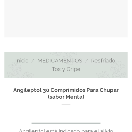
Inicio
/
MEDICAMENTOS
/
Resfriado,
Tos y Gripe
Angileptol 30 Comprimidos Para Chupar
(sabor Menta)
El
El
Angileptol está indicado para el alivio