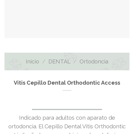
Inicio
/
DENTAL
/
Ortodoncia
Vitis Cepillo Dental Orthodontic Access
El
El
Indicado para adultos con aparato de
precio
precio
ortodoncia. El Cepillo Dental Vitis Orthodontic