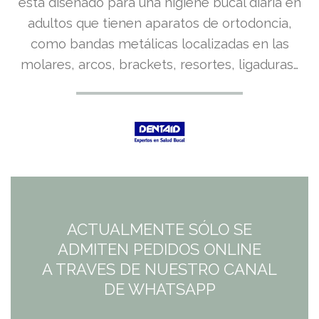
está diseñado para una higiene bucal diaria en
original
actual
adultos que tienen aparatos de ortodoncia,
era:
es:
como bandas metálicas localizadas en las
molares, arcos, brackets, resortes, ligaduras…
5,50€.
5,50€.
ACTUALMENTE SÓLO SE
ADMITEN PEDIDOS ONLINE
A TRAVES DE NUESTRO CANAL
DE WHATSAPP