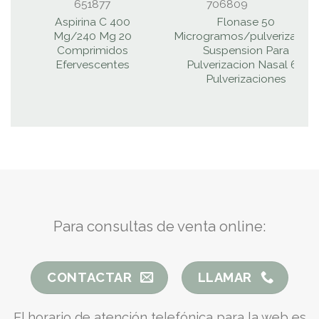
651877
706809
Aspirina C 400
Flonase 50
T
Mg/240 Mg 20
Microgramos/pulverizacion
P
Comprimidos
Suspension Para
Efervescentes
Pulverizacion Nasal 60
Pulverizaciones
Para consultas de venta online:
CONTACTAR
LLAMAR
El horario de atención telefónica para la web es