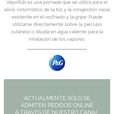
El
El
VapoRub es una pomada que se utiliza para el
precio
precio
alivio sintomático de la tos y la congestión nasal
existente en el resfriado y la gripe. Puede
original
actual
utilizarse directamente sobre la piel (uso
era:
es:
cutáneo) o diluida en agua caliente para la
inhalación de los vapores.
9,99€.
8,47€.
ACTUALMENTE SÓLO SE
ADMITEN PEDIDOS ONLINE
A TRAVES DE NUESTRO CANAL