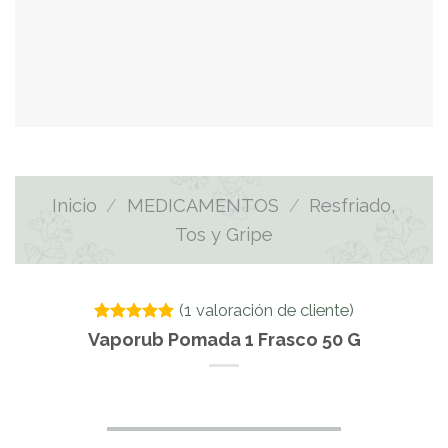
Inicio
/
MEDICAMENTOS
/
Resfriado,
Tos y Gripe
(
1
valoración de cliente)
Valorado
1
Vaporub Pomada 1 Frasco 50 G
con
5.00
de 5 en
base a
valoración
de un
cliente