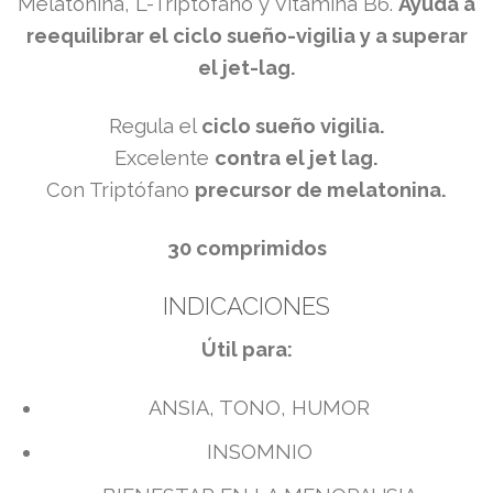
Melatonina, L-Triptófano y Vitamina B6.
Ayuda a
reequilibrar el ciclo
sueño-vigilia y a superar
el jet-lag.
​Regula el
ciclo sueño vigilia.
Excelente
contra el jet lag.
Con Triptófano
p
recursor de melatonina.
30 comprimidos​
INDICACIONES
​Útil para:
ANSIA, TONO, HUMOR
INSOMNIO