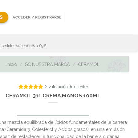
S
ACCEDER / REGISTRARSE
 pedidos superiores a 69€
Inicio
/
SC NUESTRA MARCA
/
CERAMOL
(
1
valoración de cliente)
Valorado
1
CERAMOL 311 CREMA MANOS 100ML
con
5.00
de 5 en
base a
valoración
de un
una mezcla equilibrada de lípidos fundamentales de la barrera
cliente
ca (Ceramida 3, Colesterol y Ácidos grasos), en una emulsión
paz de restablecer la funcionalidad de la barrera cutánea.