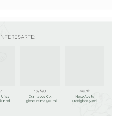
INTERESARTE:
7
159893
009761
e Uñas
Cumlaude Clx
Nuxe Aceite
nk 11ml
Higiene Intima 500ml
Prodigioso 50ml