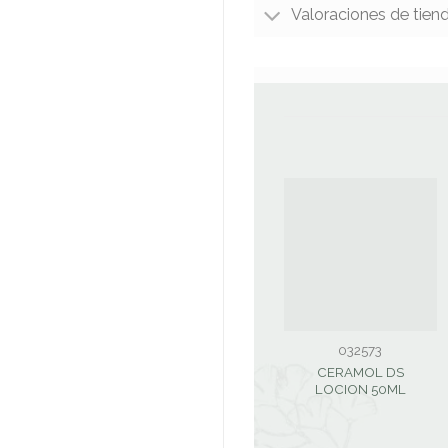
Valoraciones de tien
032573
CERAMOL DS
LOCION 50ML