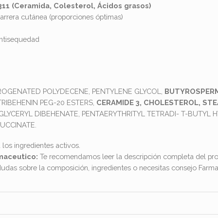
311
(Ceramida, Colesterol, Ácidos grasos)
barrera cutánea (proporciones óptimas)
antisequedad​
DROGENATED POLYDECENE, PENTYLENE GLYCOL,
BUTYROSPERM
TRIBEHENIN PEG-20 ESTERS,
CERAMIDE 3, CHOLESTEROL, STE
GLYCERYL DIBEHENATE, PENTAERYTHRITYL TETRADI- T-BUTYL
UCCINATE.
 los ingredientes activos.
maceutico:
Te recomendamos leer la descripción completa del pro
dudas sobre la composición, ingredientes o necesitas consejo Far