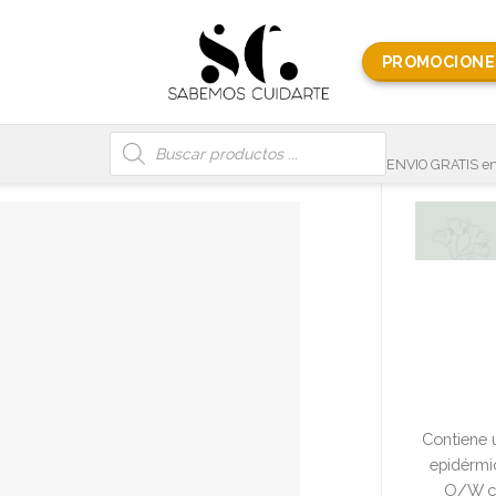
PROMOCIONE
Búsqueda
de
productos
ENVIO GRATIS en
Contiene 
epidérmi
O/W ca