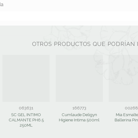
da
OTROS PRODUCTOS QUE PODRÍAN 
063631
166773
00268
SC GEL INTIMO
Cumlaude Deligyn
Mia Esmalt
CALMANTE PH6.5
Higiene Intima 500ml
Ballerina Pi
250ML