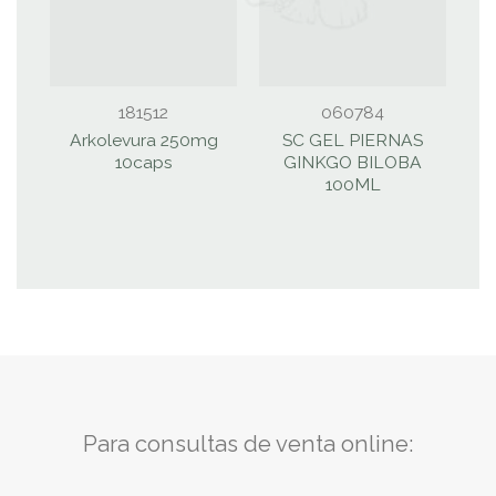
181512
060784
Arkolevura 250mg
SC GEL PIERNAS
A
10caps
GINKGO BILOBA
100ML
Para consultas de venta online: