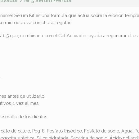
ivador / Nr 5 Serum +Ferula
amel Serum Kit es una fórmula que actúa sobre la erosión temprana
su microdureza con el uso regular.
NR-5 que, combinada con el Gel Activador, ayuda a regenerar el esm
,
es antes de utilizarlo.
tivos, 1 vez al mes.
 esmalte de los dientes.
ilicato de calcio, Peg-8, Fosfato trisódico, Fosfato de sodio, Agua,
ogopita sintética, Sílice hidratada, Sacarina de sodio, Ácido poliacr