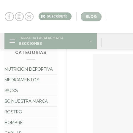
Skip
to
content
BLOG
SUSCRÍBETE
FARMACIA PARAFARMACIA
SECCIONES
CATEGORIAS
NUTRICIÓN DEPORTIVA
MEDICAMENTOS
PACKS
SC NUESTRA MARCA
ROSTRO
HOMBRE