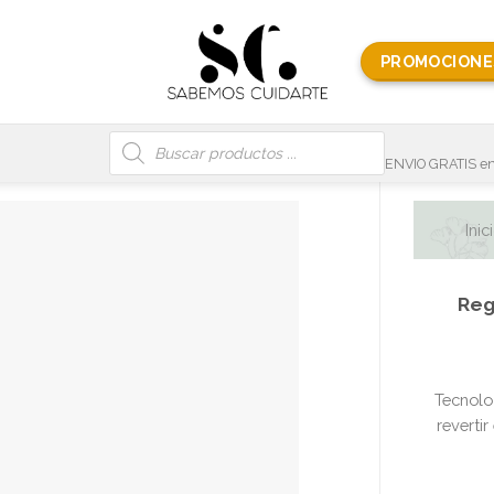
PROMOCIONE
Búsqueda
de
productos
ENVIO GRATIS en
Inic
Reg
Tecnolo
reverti