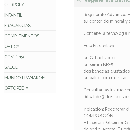
Regenerate Gel Act
CORPORAL
Regenerate Advanced En
INFANTIL
su contenido mineral y 
FRAGANCIAS
Contiene la tecnología 
COMPLEMENTOS
Este kit contiene:
ÓPTICA
COVID-19
un Gel activador,
un serum NR-5,
SALUD
dos bandejas ajustables
un palito para mezclar.
MUNDO PRANAROM
ORTOPEDIA
Consultar las instruccion
Ritual de 3 días consecu
Indicación: Regenerar el
COMPOSICIÓN
– El serum: Glicerina, S
de sodio, Aroma, Fluorfl