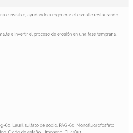
 e invisible, ayudando a regenerar el esmalte restaurando
alte e invertir el proceso de erosión en una fase temprana.
 Peg-60, Lauril sulfato de sodio, PAG-60, Monofluorofosfato
ílico, Óxido de estaño, Limoneno, CI 77891