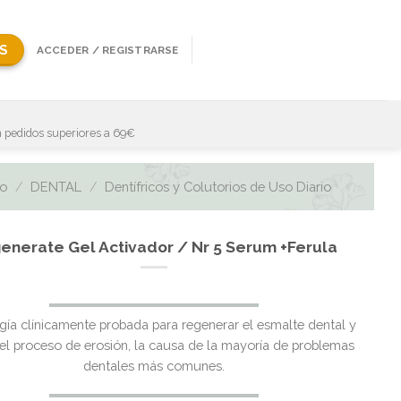
S
ACCEDER / REGISTRARSE
 pedidos superiores a 69€
io
/
DENTAL
/
Dentífricos y Colutorios de Uso Diario
enerate Gel Activador / Nr 5 Serum +Ferula
gía clínicamente probada para regenerar el esmalte dental y
r el proceso de erosión, la causa de la mayoría de problemas
dentales más comunes.