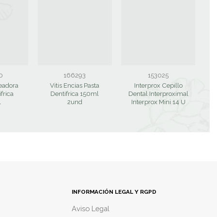
0
166293
153025
ueadora
Vitis Encias Pasta
Interprox Cepillo
D
frica
Dentifrica 150ml
Dental Interproximal
l
2und
Interprox Mini 14 U
INFORMACIÓN LEGAL Y RGPD
Aviso Legal