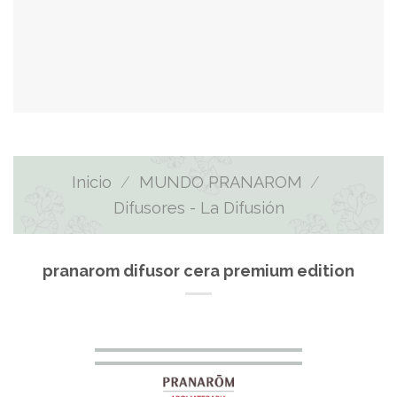
Inicio
/
MUNDO PRANAROM
/
Difusores - La Difusión
pranarom difusor cera premium edition
El
El