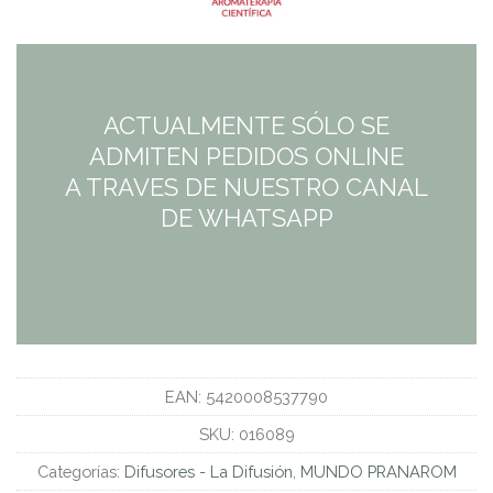
precio
precio
original
actual
era:
es:
ACTUALMENTE SÓLO SE
70,00€.
70,00€.
ADMITEN PEDIDOS ONLINE
A TRAVES DE NUESTRO CANAL
DE WHATSAPP
EAN:
5420008537790
SKU:
016089
Categorías:
Difusores - La Difusión
,
MUNDO PRANAROM