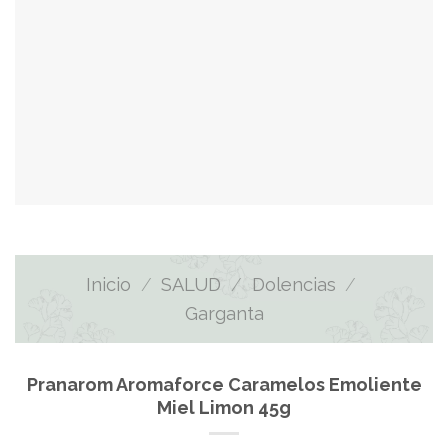
Inicio
/
SALUD
/
Dolencias
/
Garganta
Pranarom Aromaforce Caramelos Emoliente
Miel Limon 45g