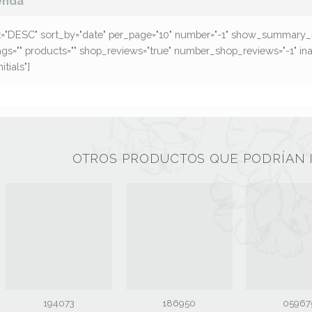
enda
t="DESC" sort_by="date" per_page="10" number="-1" show_summary_b
ags="" products="" shop_reviews="true" number_shop_reviews="-1" in
tials"]
OTROS PRODUCTOS QUE PODRÍAN 
194073
186950
05967