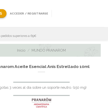
S
ACCEDER / REGISTRARSE
 pedidos superiores a 69€
Inicio
/
MUNDO PRANAROM
narom Aceite Esencial Anis Estrellado 10ml
El
El
gotas 3 veces al día sobre un soporte neutro. (150 mg)
precio
precio
original
actual
era:
es: