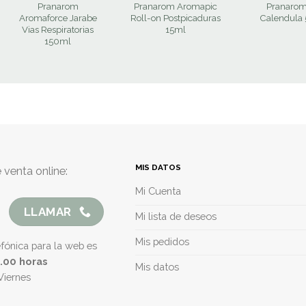
Pranarom
Pranarom Aromapic
Pranarom
Aromaforce Jarabe
Roll-on Postpicaduras
Calendula
Vias Respiratorias
15ml
150ml
MIS DATOS
 venta online:
Mi Cuenta
LLAMAR
Mi lista de deseos
Mis pedidos
efónica para la web es
5.00 horas
Mis datos
Viernes