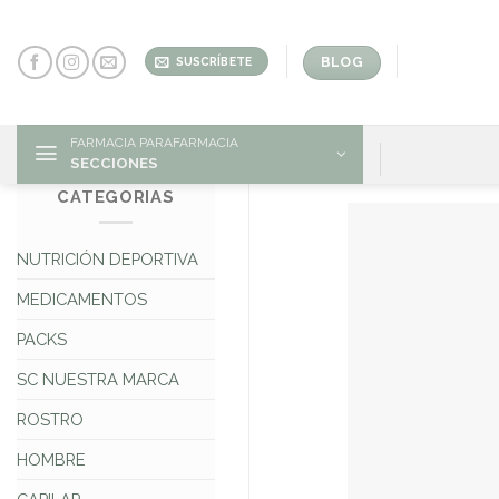
Skip
to
content
BLOG
SUSCRÍBETE
FARMACIA PARAFARMACIA
SECCIONES
CATEGORIAS
NUTRICIÓN DEPORTIVA
MEDICAMENTOS
PACKS
SC NUESTRA MARCA
ROSTRO
HOMBRE