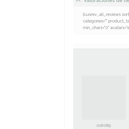
Valoraciones de ti
[cusrev_all_reviews sor
categories="" product_t
min_chars="0" avatars="ini
016089