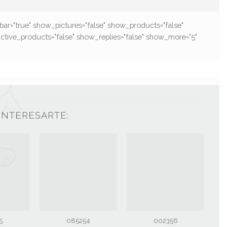
ar="true" show_pictures="false" show_products="false"
active_products="false" show_replies="false" show_more="5"
INTERESARTE:
5
085254
002356