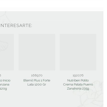
INTERESARTE:
8
168970
192076
o Inicio
Blemil Plus 1 Forte
Nutriben Potito
anzana
Lata 1200 Gr
Crema Patata Puerro
V
x120g
Zanahoria 235g