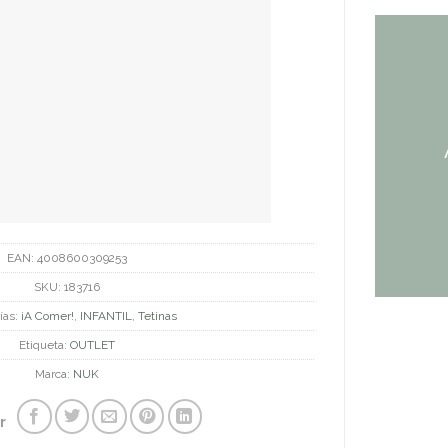
EAN:
4008600309253
SKU:
183716
ías:
¡A Comer!
,
INFANTIL
,
Tetinas
Etiqueta:
OUTLET
Marca:
NUK
r