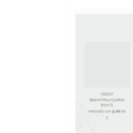
159937
Blemil Plus Confort
800 G
Valorado con
5.00
de
5