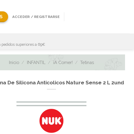
S
ACCEDER / REGISTRARSE
 pedidos superiores a 69€
Inicio
/
INFANTIL
/
¡A Comer!
/
Tetinas
na De Silicona Anticolicos Nature Sense 2 L 2und
El
El
precio
precio
original
actual
era:
es: