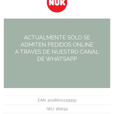
precio
precio
original
actual
era:
es:
6,50€.
4,23€.
ACTUALMENTE SÓLO SE
ADMITEN PEDIDOS ONLINE
A TRAVES DE NUESTRO CANAL
DE WHATSAPP
EAN:
4008600249955
SKU:
181659