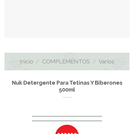
Inicio
/
COMPLEMENTOS
/
Varios
Nuk Detergente Para Tetinas Y Biberones
500ml
El
El