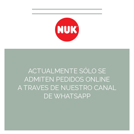
El
El
precio
precio
original
actual
era:
es:
4,95€.
3,22€.
ACTUALMENTE SÓLO SE
ADMITEN PEDIDOS ONLINE
A TRAVES DE NUESTRO CANAL
DE WHATSAPP