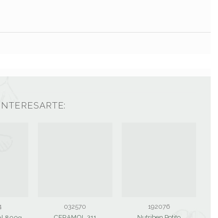
INTERESARTE:
4
032570
192076
CERAMOL 311
Nutriben Potito
al 800g