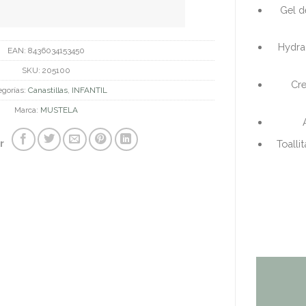
Gel d
Hydra
EAN:
8436034153450
SKU:
205100
Cre
egorías:
Canastillas
,
INFANTIL
Marca:
MUSTELA
r
Toalli