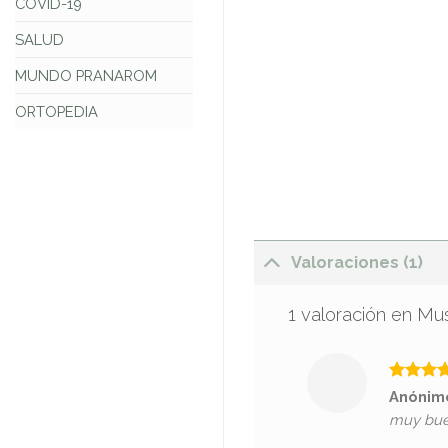
COVID-19
SALUD
MUNDO PRANAROM
ORTOPEDIA
Valoraciones (1)
1 valoración en
Mus
Valorado
Anóni
con
5
de
muy bue