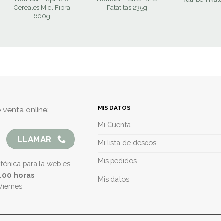
Cereales Miel Fibra
Patatitas 235g
600g
MIS DATOS
 venta online:
Mi Cuenta
LLAMAR
Mi lista de deseos
Mis pedidos
efónica para la web es
5.00 horas
Mis datos
Viernes