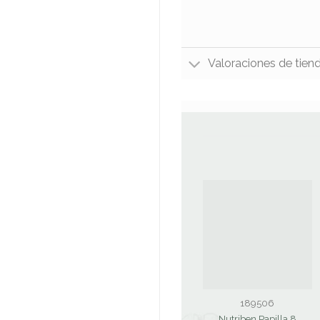
Valoraciones de tien
189506
Nutriben Papilla 8