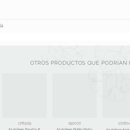
da
OTROS PRODUCTOS QUE PODRÍAN 
178509
192072
17160
Nutriben Papilla 8
Nutriben Potito Pollo
Nutriben Nat