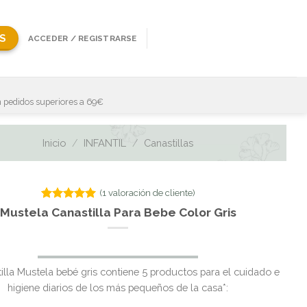
S
ACCEDER / REGISTRARSE
 pedidos superiores a 69€
Inicio
/
INFANTIL
/
Canastillas
(
1
valoración de cliente)
Valorado
1
Mustela Canastilla Para Bebe Color Gris
con
5.00
de 5 en
base a
valoración
de un
illa Mustela bebé gris contiene 5 productos para el cuidado e
cliente
higiene diarios de los más pequeños de la casa*: