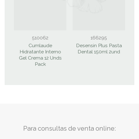
510062
166295
Cumlaude
Desensin Plus Pasta
Hidratante Interno
Dental 150ml 2und
V
Gel Crema 12 Unds
Pack
A
Para consultas de venta online: