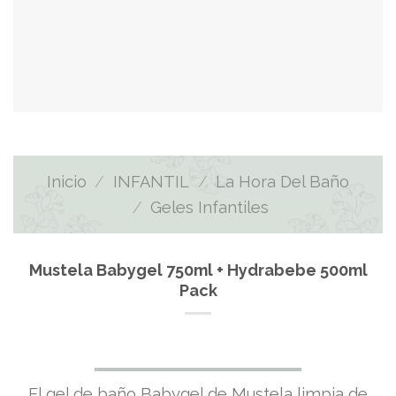
Inicio
/
INFANTIL
/
La Hora Del Baño
/
Geles Infantiles
Mustela Babygel 750ml + Hydrabebe 500ml
Pack
El gel de baño Babygel de Mustela limpia de