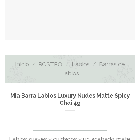
Inicio
/
ROSTRO
/
Labios
/
Barras de
Labios
Mia Barra Labios Luxury Nudes Matte Spicy
Chai 4g
El
El
Labios suaves y cuidados y un acabado mate.