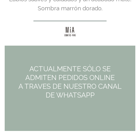
precio
precio
Sombra marrón dorado.
original
actual
era:
es:
14,95€.
11,96€.
ACTUALMENTE SÓLO SE
ADMITEN PEDIDOS ONLINE
A TRAVES DE NUESTRO CANAL
DE WHATSAPP