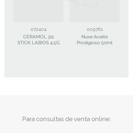
072404
009761
CERAMOL 311
Nuxe Aceite
STICK LABIOS 4.5G
Prodigioso 50ml
R
Para consultas de venta online: