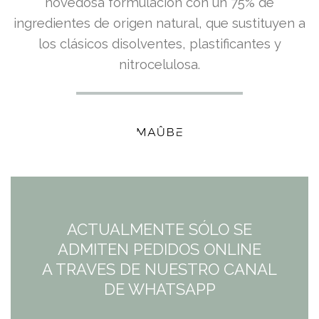
precio
precio
novedosa formulación con un 75% de
ingredientes de origen natural, que sustituyen a
original
actual
los clásicos disolventes, plastificantes y
era:
es:
nitrocelulosa.
9,95€.
9,95€.
ACTUALMENTE SÓLO SE
ADMITEN PEDIDOS ONLINE
A TRAVES DE NUESTRO CANAL
DE WHATSAPP