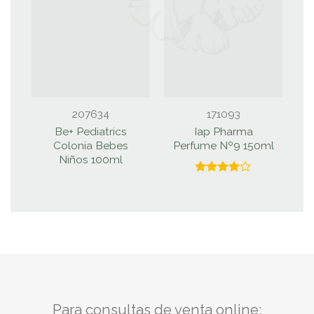
207634
171093
Be+ Pediatrics
Iap Pharma
Colonia Bebes
Perfume Nº9 150ml
Niños 100ml
Valorado
con
4.00
de 5
Para consultas de venta online: