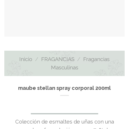
Inicio
/
FRAGANCIAS
/
Fragancias
Masculinas
maube stellan spray corporal 200ml
El
El
Colección de esmaltes de uñas con una