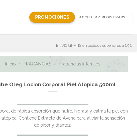
PROMOCIONES
ACCEDER / REGISTRARSE
ENVIO GRATIS en pedidos superiores a 69€
Inicio
/
FRAGANCIAS
/
Fragancias Infantiles
be Oleg Locion Corporal Piel Atopica 500ml
El
El
oral de rápida absorción que nutre, hidrata y calma la piel con
precio
precio
 atópica. Contiene Extracto de Avena para aliviar la sensación
original
actual
de picor y tirantez.
era:
es: