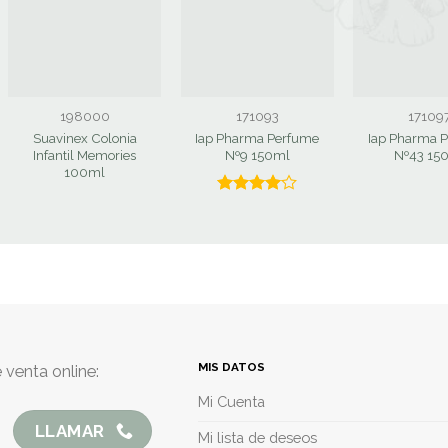
198000
171093
17109
Suavinex Colonia
Iap Pharma Perfume
Iap Pharma 
Infantil Memories
Nº9 150ml
Nº43 15
100ml
Valorado
con
4.00
de 5
MIS DATOS
 venta online:
Mi Cuenta
LLAMAR
Mi lista de deseos