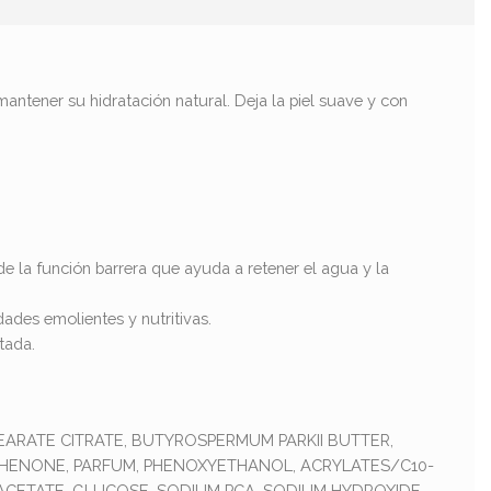
mantener su hidratación natural. Deja la piel suave y con
e la función barrera que ayuda a retener el agua y la
ades emolientes y nutritivas.
tada.
EARATE CITRATE, BUTYROSPERMUM PARKII BUTTER,
PHENONE, PARFUM, PHENOXYETHANOL, ACRYLATES/C10-
CETATE, GLUCOSE, SODIUM PCA, SODIUM HYDROXIDE,