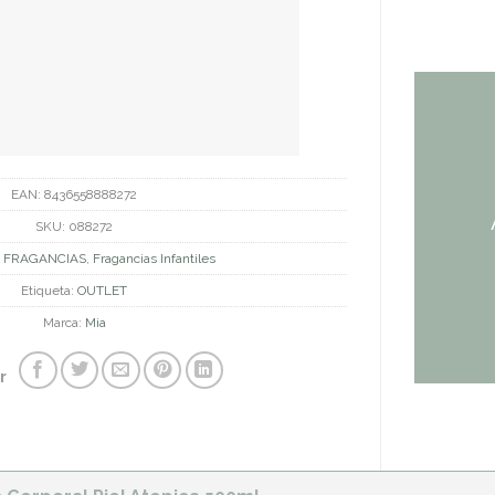
EAN:
8436558888272
SKU:
088272
:
FRAGANCIAS
,
Fragancias Infantiles
Etiqueta:
OUTLET
Marca:
Mia
r