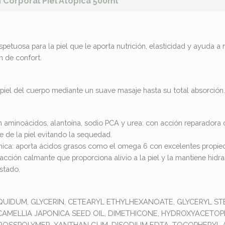
 Corporal Piel Atopica 500ml
etuosa para la piel que le aporta nutrición, elasticidad y ayuda a 
 de confort.
a piel del cuerpo mediante un suave masaje hasta su total absorción.
 aminoácidos, alantoína, sodio PCA y urea: con acción reparadora d
e de la piel evitando la sequedad.
nica: aporta ácidos grasos como el omega 6 con excelentes propied
cción calmante que proporciona alivio a la piel y la mantiene hidra
stado.
QUIDUM, GLYCERIN, CETEARYL ETHYLHEXANOATE, GLYCERYL ST
CAMELLIA JAPONICA SEED OIL, DIMETHICONE, HYDROXYACETO
CROSSPOLYMER, XANTHAN GUM, DISODIUM EDTA, TOCOPHERYL A