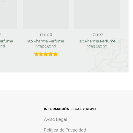
7
171106
171107
Perfume
Iap Pharma Perfume
Iap Pharma Perfume
I
0ml
Nº52 150ml
Nº53 150ml
Valorado
con
5.00
de 5
INFORMACIÓN LEGAL Y RGPD
Aviso Legal
Política de Privacidad