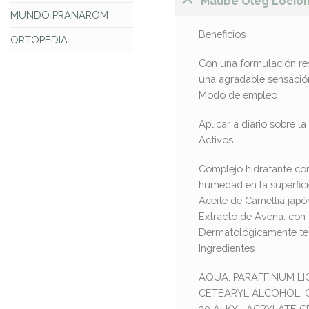
Maube Oleg Locion
MUNDO PRANAROM
Beneficios
ORTOPEDIA
Con una formulación resp
una agradable sensación
Modo de empleo
Aplicar a diario sobre l
Activos
Complejo hidratante con
humedad en la superfici
Aceite de Camellia japó
Extracto de Avena: con a
Dermatológicamente te
Ingredientes
AQUA, PARAFFINUM LI
CETEARYL ALCOHOL, 
30 ALKYL ACRYLATE 