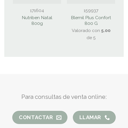
171604
159937
Nutriben Natal
Blemil Plus Confort
800g
800 G
C
Valorado con
5.00
de 5
Para consultas de venta online:
CONTACTAR
LLAMAR