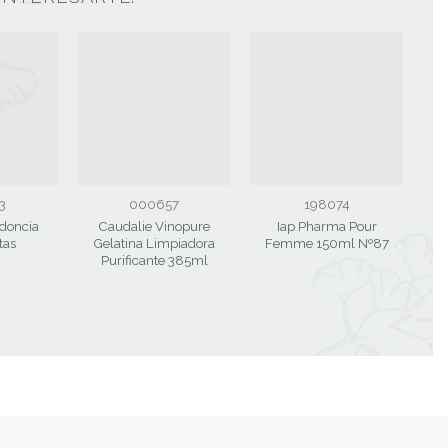
3
000657
198074
doncia
Caudalie Vinopure
Iap Pharma Pour
tas
Gelatina Limpiadora
Femme 150ml Nº87
Purificante 385ml
Ca