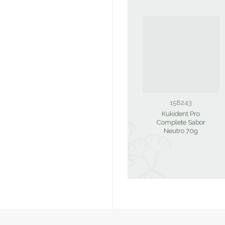
158243
Kukident Pro
Complete Sabor
Neutro 70g