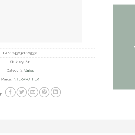
EAN:
8430321005392
SKU:
090811
Categoría:
Varios
Marca:
INTERAPOTHEK
r