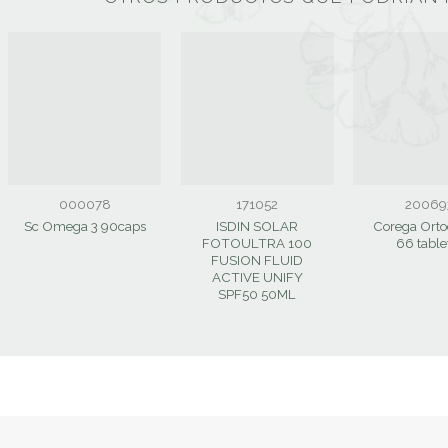
000078
171052
20069
ISDIN SOLAR
Corega Orto
Sc Omega 3 90caps
FOTOULTRA 100
66 table
FUSION FLUID
ACTIVE UNIFY
SPF50 50ML