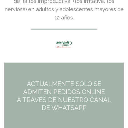
precio
precio
de la tos improductiva (tos irritativa, tos
nerviosa) en adultos y adolescentes mayores de
original
actual
12 años.
era:
es:
9,45€.
8,51€.
ACTUALMENTE SÓLO SE
ADMITEN PEDIDOS ONLINE
A TRAVES DE NUESTRO CANAL
DE WHATSAPP