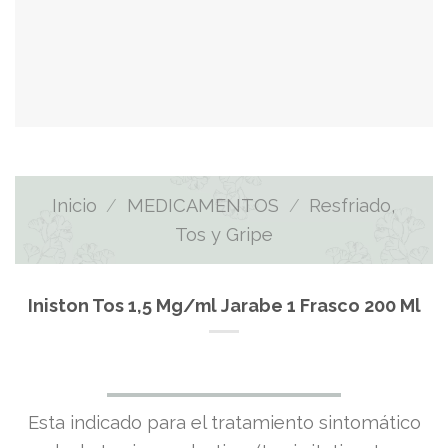
Inicio
/
MEDICAMENTOS
/
Resfriado,
Tos y Gripe
Iniston Tos 1,5 Mg/ml Jarabe 1 Frasco 200 Ml
El
El
Esta indicado para el tratamiento sintomático