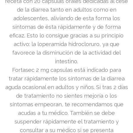
precio
precio
receta con 20 cápsulas orales dedicadas al cese
de la diarrea tanto en adultos como en
original
actual
adolescentes, aliviando de esta forma los
era:
es:
síntomas de ésta rápidamente y de forma
eficaz. Esto lo consigue gracias a su principio
11,45€.
10,31€.
activo: la loperamida hidrocloruro, ya que
favorece la disminución de la actividad del
intestino.
Fortasec 2 mg capsulas está indicado para
tratar rápidamente los síntomas de la diarrea
aguda ocasional en adultos y niños. Si tras 2 días
de tratamiento no sientes mejoría o los
síntomas empeoran, te recomendamos que
acudas a tu médico. También se debe
suspender rápidamente el tratamiento y
consultar a su médico si se presenta