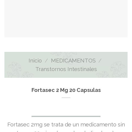
Inicio
/
MEDICAMENTOS
/
Transtornos Intestinales
Fortasec 2 Mg 20 Capsulas
El
El
Fortasec 2mg se trata de un medicamento sin