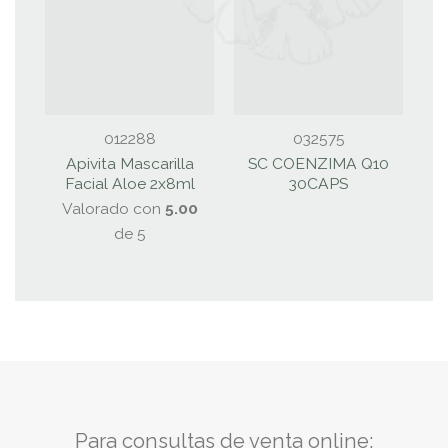
012288
032575
Apivita Mascarilla
SC COENZIMA Q10
Facial Aloe 2x8ml
30CAPS
A
Valorado con
5.00
de 5
Para consultas de venta online: