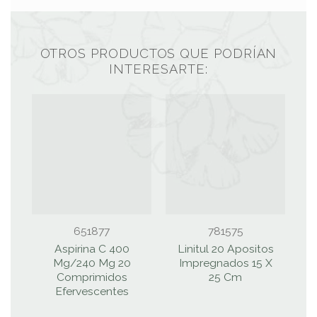
OTROS PRODUCTOS QUE PODRÍAN
INTERESARTE:
651877
781575
Aspirina C 400
Linitul 20 Apositos
R
Mg/240 Mg 20
Impregnados 15 X
0
Comprimidos
25 Cm
Efervescentes
N