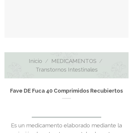
Inicio
/
MEDICAMENTOS
/
Transtornos Intestinales
Fave DE Fuca 40 Comprimidos Recubiertos
El
El
Es un medicamento elaborado mediante la